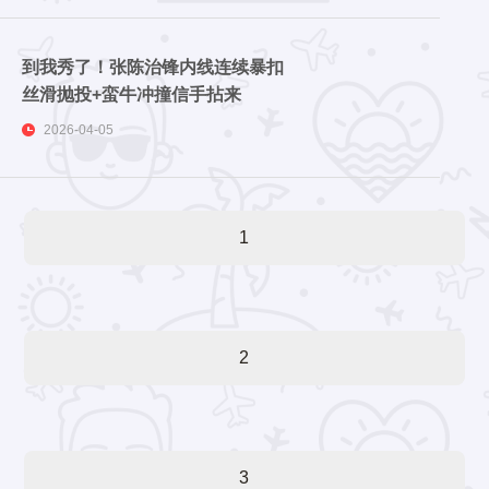
到我秀了！张陈治锋内线连续暴扣
丝滑抛投+蛮牛冲撞信手拈来
2026-04-05
1
2
3