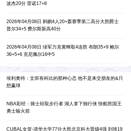
波杰20分 雷诺17+8
2026年04月08日 鹈鹕4人20+轰赛季第二高分大胜爵士
普尔34+5 费尔斯新高40分
2026年04月08日 绿军力克黄蜂取4连胜 布朗35+9 鲍尔
36+5+6 克尼佩尔16中5
埃利奥特：文班有科比的那种心态 他不是来交朋友的&只
想赢球
NBA彩经：骑士轻取步行者 湖人拿下独行侠 快船胜国王
勇士输火箭
CUBAL女篮-清华大学77分大胜北京科大晋级4强 刘琦19