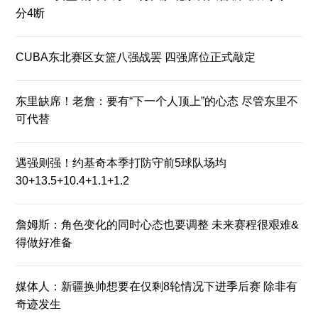
分4断
CUBA东北赛区女篮八强战罢 四强席位正式敲定
东里缺席！老詹：要有“下一个人顶上”的心态 尽管东里不
可代替
遇强则强！约基奇本季打防守前5球队场均
30+13.5+10.4+1.1+1.2
詹姆斯：角色变化的同时心态也要调整 未来赛程很艰难&
得做好准备
媒体人：新疆换帅想要在仅剩8轮情况下进季后赛 除非有
奇迹发生