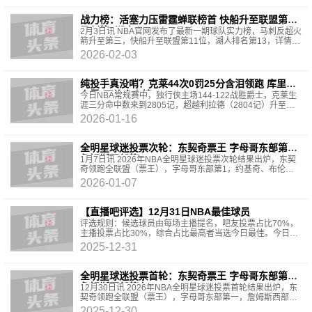
战力榜：活塞力压雷霆蝉联榜首 快船升至联盟第11
马刺第3湖人13
2月3日讯 NBA官网发布了最新一期球队实力榜，马刺反超火
箭升至第三，快船升至联盟第11位，湖人排名第13，详情如
下：1、活塞（上周第1）2、雷霆（上周第2）3、马刺（上
2026-02-03
周第4）4、
纯投手真没哨？克莱44次0罚25分含泪领跑 库里大
鸟雷·阿伦齐上榜
今日NBA常规赛中，独行侠主场144-122战胜爵士，克莱生
涯三分命中数来到2805记，超越利拉德（2804记）升至历
史第四。而在另一项榜单上，克莱则继续扩大自己的领先优
2026-01-16
势
全明星球迷投票次轮：东契奇票王 字母哥东部第一
詹姆斯西部第八
1月7日讯 2026年NBA全明星球迷投票次轮结果出炉，东契
奇领跑全联盟（票王），字母哥东部第1，约基奇、布伦森
和马克西分列得票总排名前5，库里西部第3，詹姆斯升至西
2026-01-07
部第
【直播吧评选】12月31日NBA最佳球员
评选规则：候选球员由每场主播提名，吧友投票占比70%，
主播投票占比30%，综合占比最高者当选今日最佳。今日提
名：马克西/76人139-136灰熊今日数据：34分4篮板12助攻
2025-12-31
2
全明星球迷投票首轮：东契奇票王 字母哥东部第一
詹姆斯西部第九
12月30日讯 2026年NBA全明星球迷投票首轮结果出炉，东
契奇领跑全联盟（票王），字母哥东部第一，詹姆斯西部第
九。西部：1、东契奇 12495182、约基奇 11289623、斯蒂
2025-12-30