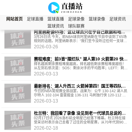
全部资讯
NBA资讯
中超资讯
英超资讯
德甲资讯
网站首页
足球直播
篮球直播
足球录像
篮球录像
足球资讯
西部
篮球资讯
球队联赛
阿里纳斯谈65场：这让球员只在乎自己数据和地位
不顾及球队利益
3月26日讯 今天，前NBA球员阿里纳斯在节目中谈到了65场
规则的话题。阿里纳斯表示：“我们至今没听过任何一支球队
说‘我们求他上场’。是球员自己不想打，但我们
2026-03-26
赛程难度：前3皆“摆烂队” 湖人第10 火箭第20 快船
倒3 骑士倒2
排名越高剩余赛程难度越高，排名越低剩余赛程难度越低！
从左到右依次是：SOS：剩余对手的平均胜率；LEFT：剩余
场数；最难打的对手罗列；最好打的对手罗列。
2026-03-13
最新排名：湖人升西三 火箭掉第四！国王等四队已
无缘季后赛！
今日的NBA常规赛全部战罢，战果为：公牛 130-142 湖人凯
尔特人 102-104 雷霆掘金 136-131 马刺独行侠 120-112 灰
熊雄鹿 105-112 热火篮网 97-108 老鹰奇才 13
2026-03-13
杜兰特：我回看了录像 没见到老一代球员总说的全
明星强度很高
02月17日讯 2026洛杉矶全明星已经落下帷幕。杜兰特在接
受采访时表示自己去看了过往的全明星赛，从70年代到90年
代的录像，想看看当年的强度是不是像大家说的那
2026-02-18