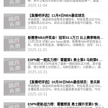
榜，其中卫冕冠军目前已经7连胜的雷霆稳居第一，掘金第
二。上周第6的湖人升至前三，上周第11的火箭蹿升至第
2025-11-04
【直播吧评选】11月4日NBA最佳球员
评选规则：候选球员由每场主播提名，吧友投票占比70%，
主播投票占比30%，综合占比最高者当选今日最佳。今日提
名：兰德尔/森林狼125-109篮网今日数据：12投6中，19分
2025-11-04
11篮
新赛季NBA杯奖金！冠军53.1万刀 比上赛季略有提
升 亚军21万刀
11月1日讯 记者Colin Salao报道，新赛季NBA杯的奖金公
布，对比去年奖金池，增幅约4%。详细情况：冠军：53.1万
美元（上赛季51.5万美元，同下）；亚军：21.2万美元
2025-11-01
（20.6万美元）四
ESPN新一期实力榜！雷霆第1 勇士第3 马刺第6 火
箭湖人十名开外
10月30日讯 ESPN发布了最新一期的球队实力榜，其中雷
霆、骑士和勇士分列前三。马刺位居第六；火箭第11；湖人
第12。详细排名如下：1-5：雷霆、骑士、勇士、尼克斯、
2025-10-31
【直播吧评选】10月30日NBA最佳球员：里夫斯
评选规则：候选球员由每场主播提名，吧友投票占比70%，
主播投票占比30%，综合占比最高者当选今日最佳。今日提
名：杜兰特/火箭139-121猛龙今日数据：19投11中，三分球
2025-10-31
8中
ESPN更新战力榜：雷霆榜首 勇士蹿升至第3 快船