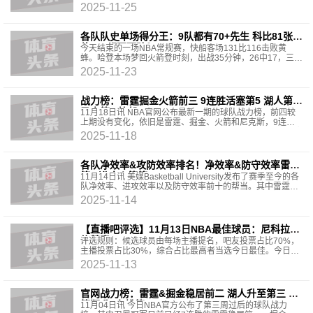
至第7，第4的尼克斯跌至第10，第8的勇士跌至第16，第1
2025-11-25
各队队史单场得分王：9队都有70+先生 科比81张伯
伦100都不可破？
今天结束的一场NBA常规赛，快船客场131比116击败黄
蜂。哈登本场梦回火箭登时刻，出战35分钟，26中17，三分
16中10得到55分3板7助攻1抢断。今天砍下55分后，大胡子
2025-11-23
加
战力榜：雷霆掘金火箭前三 9连胜活塞第5 湖人第7
勇士第8 快船21
11月18日讯 NBA官网公布最新一期的球队战力榜，前四较
上期没有变化，依旧是雷霆、掘金、火箭和尼克斯，9连胜
的活塞从第8升至第5，湖人与勇士分列第7和第8，开拓者跌
2025-11-18
各队净效率&攻防效率排名！净效率&防守效率雷霆
第1 进攻火箭第1
11月14日讯 美媒Basketball University发布了赛季至今的各
队净效率、进攻效率以及防守效率前十的帮当。其中雷霆净
效率+15.6排名第一，进攻效率火箭+8.3排名
2025-11-14
【直播吧评选】11月13日NBA最佳球员：尼科拉·
约基奇
评选规则：候选球员由每场主播提名，吧友投票占比70%，
主播投票占比30%，综合占比最高者当选今日最佳。今日提
名：卡尔克布伦纳/黄蜂111-100雄鹿今日数据：17分9篮板3
2025-11-13
官网战力榜：雷霆&掘金稳居前二 湖人升至第三 火
箭狂升7名排第4
11月04日讯 今日NBA官方公布了第三周过后的球队战力