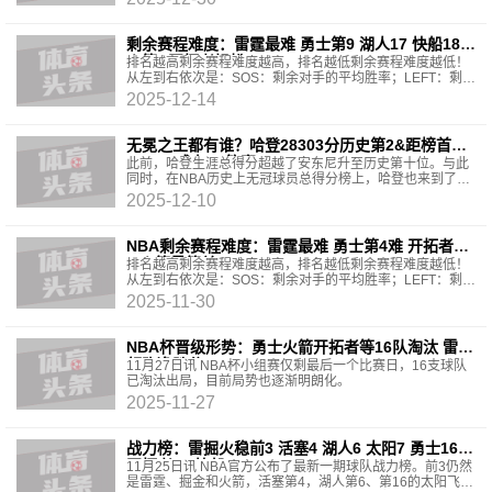
芬
剩余赛程难度：雷霆最难 勇士第9 湖人17 快船18
火箭&开拓者轻松
排名越高剩余赛程难度越高，排名越低剩余赛程难度越低！
从左到右依次是：SOS：剩余对手的平均胜率；LEFT：剩余
场数；最难打的对手罗列；最好打的对手罗列。
2025-12-14
无冕之王都有谁？哈登28303分历史第2&距榜首
8000+ 威少5&答案11
此前，哈登生涯总得分超越了安东尼升至历史第十位。与此
同时，在NBA历史上无冠球员总得分榜上，哈登也来到了第
二。那么史上有哪些生涯从未夺冠的伟大球员呢？今天
2025-12-10
NBA剩余赛程难度：雷霆最难 勇士第4难 开拓者倒
4 火箭最简单
排名越高剩余赛程难度越高，排名越低剩余赛程难度越低！
从左到右依次是：SOS：剩余对手的平均胜率；LEFT：剩余
场数；最难打的对手罗列；最好打的对手罗列。
2025-11-30
️NBA杯晋级形势：勇士火箭开拓者等16队淘汰 雷霆
领跑净胜分
11月27日讯 NBA杯小组赛仅剩最后一个比赛日，16支球队
已淘汰出局，目前局势也逐渐明朗化。
2025-11-27
战力榜：雷掘火稳前3 活塞4 湖人6 太阳7 勇士16
开拓者20 快船21
11月25日讯 NBA官方公布了最新一期球队战力榜。前3仍然
是雷霆、掘金和火箭，活塞第4，湖人第6、第16的太阳飞升