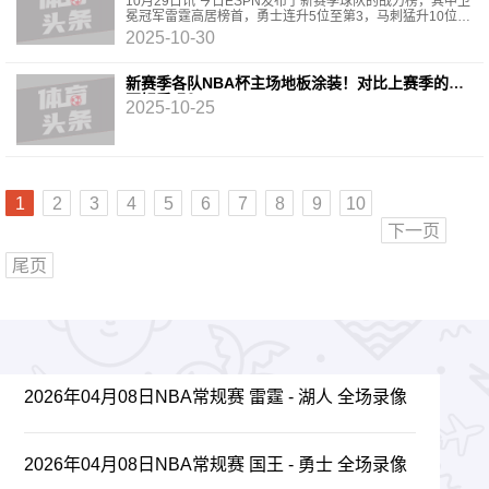
第7 火湖分列11&12
10月29日讯 今日ESPN发布了新赛季球队的战力榜，其中卫
冕冠军雷霆高居榜首，勇士连升5位至第3，马刺猛升10位来
到第6，快船排第7，火箭排名第11，湖人第12，公牛升11
2025-10-30
位来
新赛季各队NBA杯主场地板涂装！对比上赛季的有
更好看吗？
2025-10-25
1
2
3
4
5
6
7
8
9
10
下一页
尾页
2026年04月08日NBA常规赛 雷霆 - 湖人 全场录像
2026年04月08日NBA常规赛 国王 - 勇士 全场录像