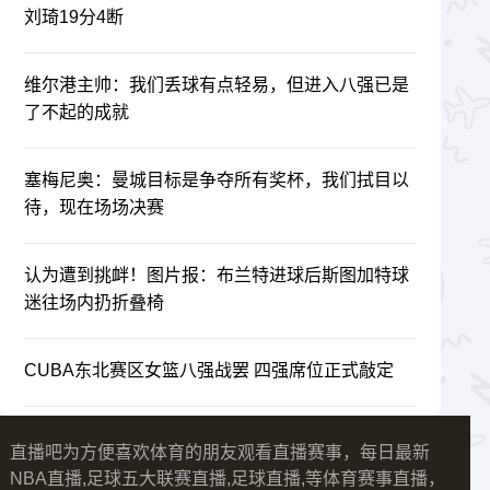
刘琦19分4断
维尔港主帅：我们丢球有点轻易，但进入八强已是
了不起的成就
塞梅尼奥：曼城目标是争夺所有奖杯，我们拭目以
待，现在场场决赛
认为遭到挑衅！图片报：布兰特进球后斯图加特球
迷往场内扔折叠椅
CUBA东北赛区女篮八强战罢 四强席位正式敲定
直播吧为方便喜欢体育的朋友观看直播赛事，每日最新
NBA直播,足球五大联赛直播,足球直播,等体育赛事直播，