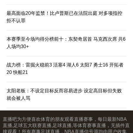
最高面临20年监禁！比卢普斯已在法院出庭 对多项指控
拒不认罪
本赛季至今场均得分榜前十：东契奇居首 马克西次席 共6
人场均30+
战力榜：雷掘火稳前3 活塞4 湖人6 太阳7 勇士16 开拓者
20 快船21
太阳老板：不设定目标反而容易进步 设定高目标但失败
就会被人骂
直播吧为方便喜欢体育的朋友观看直播赛事，每日最新NBA
直播,足球五大联赛直播,足球直播,等体育赛事直播，无插件直
接观看！所有赛事足球直播，NBA直播信号源均由用户收集