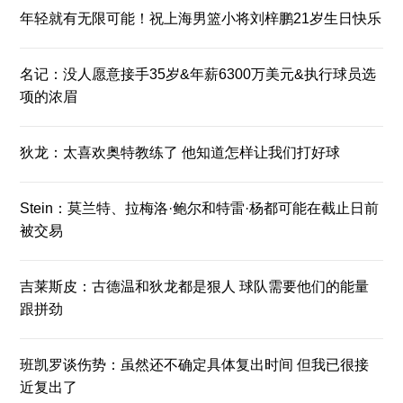
年轻就有无限可能！祝上海男篮小将刘梓鹏21岁生日快乐
名记：没人愿意接手35岁&年薪6300万美元&执行球员选
项的浓眉
狄龙：太喜欢奥特教练了 他知道怎样让我们打好球
Stein：莫兰特、拉梅洛·鲍尔和特雷·杨都可能在截止日前
被交易
吉莱斯皮：古德温和狄龙都是狠人 球队需要他们的能量
跟拼劲
班凯罗谈伤势：虽然还不确定具体复出时间 但我已很接
近复出了