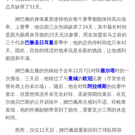
总共缺席了51天。
姆巴佩的身体素质使得他在每个赛季都能保持高出场
率。上赛季，他仅因三次伤病缺席了24天，其中最长时间
是因为肠胃炎导致的15天无法参赛。而在加盟皇马之前的
三个代表
巴黎圣日耳曼
赛季中，他的总伤停时间也只有42
天。因此，目前的情况对他来说是全新的挑战，让他感到
困惑和不满。
姆巴佩左膝的伤病始于去年12月7日对阵
塞尔塔
时的一
次撞击。三天后，他错过了与
曼城
的
欧冠
比赛（尽管坐在
替补席上但未出场）。随后，他在对阵
阿拉维斯
的比赛中
复出，但显然情况并未完全好转。圣诞假期结束后，在瓦
尔德贝巴斯的公开训练中，姆巴佩再次感到不适。经检查
发现，他的外侧副韧带受到了损伤，需要至少三周的休息
时间。
然而，仅仅11天后，姆巴佩就重新回到了球队阵容