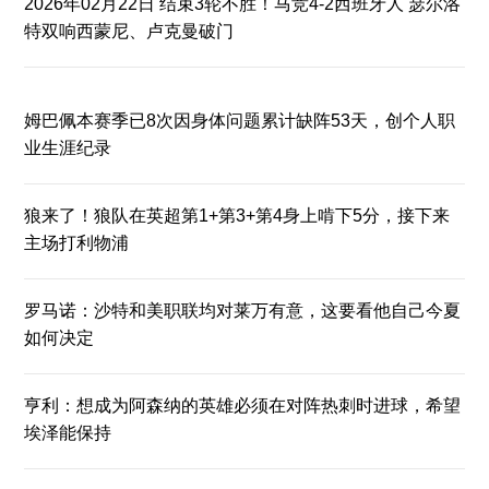
2026年02月22日 结束3轮不胜！马竞4-2西班牙人 瑟尔洛
特双响西蒙尼、卢克曼破门
姆巴佩本赛季已8次因身体问题累计缺阵53天，创个人职
业生涯纪录
狼来了！狼队在英超第1+第3+第4身上啃下5分，接下来
主场打利物浦
罗马诺：沙特和美职联均对莱万有意，这要看他自己今夏
如何决定
亨利：想成为阿森纳的英雄必须在对阵热刺时进球，希望
埃泽能保持