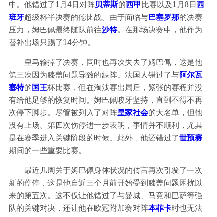
中。他错过了1月4日对阵
贝蒂斯
的
西甲
比赛以及1月8日
西
班牙
超级杯半决赛的德比战。由于面临与
巴塞罗那
的决赛
压力，姆巴佩最终随队前往
沙特
。在那场决赛中，他作为
替补出场只踢了14分钟。
皇马输掉了决赛，同时也再次失去了姆巴佩，这是他
第三次因为膝盖问题导致的缺阵。法国人错过了与
阿尔瓦
塞特
的
国王
杯比赛，但在淘汰赛出局后，紧张的赛程并没
有给他足够的恢复时间。姆巴佩咬牙坚持，直到不得不再
次停下脚步。尽管被列入了对阵
皇家社会
的大名单，但他
没有上场。第四次伤停进一步表明，事情并不顺利，尤其
是在赛季进入关键阶段的时候。此外，他还错过了
世预赛
期间的一些重要比赛。
最近几周关于姆巴佩身体状况的传言再次引发了一次
新的伤停，这是他自近三个月前开始受到膝盖问题困扰以
来的第五次。这不仅让他错过了与曼城、马竞和巴萨等强
队的关键对决，还让他在欧冠附加赛对阵
本菲卡
时也无法