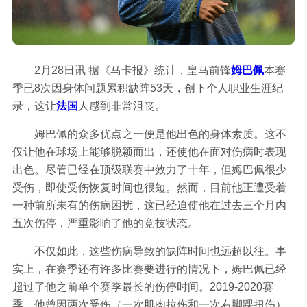
2月28日讯
据《马卡报》统计，皇马前锋
姆巴佩
本赛
季已8次因身体问题累积缺阵53天，创下个人职业生涯纪
录，这让
法国
人感到非常沮丧。
姆巴佩的众多优点之一便是他出色的身体素质。这不
仅让他在球场上能够脱颖而出，还使他在面对伤病时表现
出色。尽管已经在顶级联赛中效力了十年，但姆巴佩很少
受伤，即使受伤恢复时间也很短。然而，目前他正遭受着
一种前所未有的伤病困扰，这已经迫使他在过去三个月内
五次伤停，严重影响了他的竞技状态。
不仅如此，这些伤病导致的缺阵时间也远超以往。事
实上，在赛季还有许多比赛要进行的情况下，姆巴佩已经
超过了他之前单个赛季最长的伤停时间。2019-2020赛
季，他曾因两次受伤（一次肌肉拉伤和一次右脚踝扭伤）