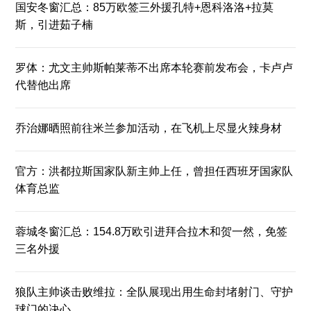
国安冬窗汇总：85万欧签三外援孔特+恩科洛洛+拉莫
斯，引进茹子楠
罗体：尤文主帅斯帕莱蒂不出席本轮赛前发布会，卡卢卢
代替他出席
乔治娜晒照前往米兰参加活动，在飞机上尽显火辣身材
官方：洪都拉斯国家队新主帅上任，曾担任西班牙国家队
体育总监
蓉城冬窗汇总：154.8万欧引进拜合拉木和贺一然，免签
三名外援
狼队主帅谈击败维拉：全队展现出用生命封堵射门、守护
球门的决心