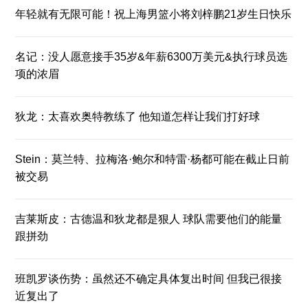
年轻就有无限可能！祝上海男篮小将刘梓鹏21岁生日快乐
名记：没人愿意接手35岁&年薪6300万美元&执行球员选
项的浓眉
狄龙：太喜欢奥特教练了 他知道怎样让我们打好球
Stein：莫兰特、拉梅洛·鲍尔和特雷·杨都可能在截止日前
被交易
吉莱斯皮：古德温和狄龙都是狠人 球队需要他们的能量
跟拼劲
班凯罗谈伤势：虽然还不确定具体复出时间 但我已很接
近复出了