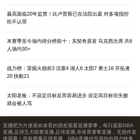
最高面临20年监禁！比卢普斯已在法院出庭 对多项指控
拒不认罪
本赛季至今场均得分榜前十：东契奇居首 马克西次席 共6
人场均30+
战力榜：雷掘火稳前3 活塞4 湖人6 太阳7 勇士16 开拓者
20 快船21
太阳老板：不设定目标反而容易进步 设定高目标但失败
就会被人骂
直播吧为方便喜欢体育的朋友观看直播赛事，每日最新NBA
直播,足球五大联赛直播,足球直播,等体育赛事直播，无插件直
接观看！所有赛事足球直播，NBA直播信号源均由用户收集