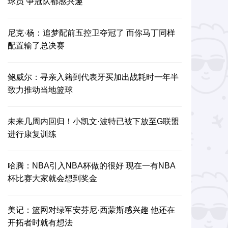
球员 争冠队都感兴趣
尼克·杨：追梦配前五控卫夺冠了 而你马丁同样
配置输了总决赛
鲍威尔：寻亲入籍到代表牙买加出战耗时一年半
致力推动当地篮球
未来几周内回归！小凯文·波特已被下放至G联盟
进行康复训练
哈腾：NBA引入NBA杯做的很好 现在一有NBA
杯比赛大家就会想到奖金
美记：篮网对绿军安芬尼·西蒙斯感兴趣 他还在
开拓者时就有想法